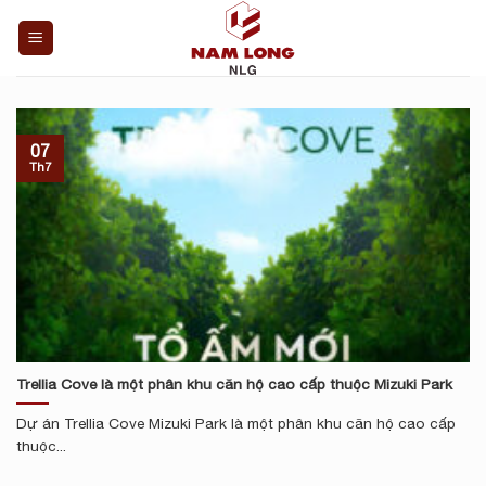
Bỏ
qua
nội
dung
07
Th7
Trellia Cove là một phân khu căn hộ cao cấp thuộc Mizuki Park
Dự án Trellia Cove Mizuki Park là một phân khu căn hộ cao cấp
thuộc...