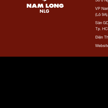
Số 6 Ng
VP Nam
(Lô 9A
Sàn GD
Tp. H
Điện T
Websit