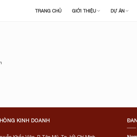
TRANG CHỦ
GIỚI THIỆU
DỰ ÁN
n
PHÒNG KINH DOANH
ĐAN