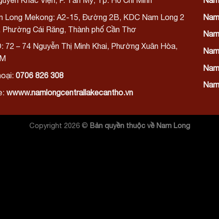
uyễn Khắc Viện, P. Tân Mỹ, Tp. Hồ Chí Minh
Nam
 Long Mekong:
A2-15, Đường 2B, KDC Nam Long 2
Nam
), Phường Cái Răng, Thành phố Cần Thơ
Nam
: 72 – 74 Nguyễn Thị Minh Khai, Phường Xuân Hòa,
Nam 
CM
Nam 
hoại:
0706 826 308
Nam 
e:
wwww.namlongcentrallakecantho.vn
Copyright 2026 ©
Bản quyền thuộc về Nam Long