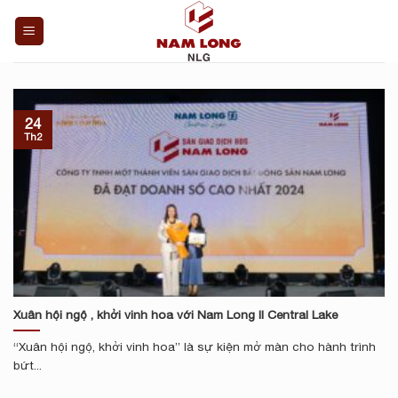
Bỏ
qua
nội
dung
24
Th2
Xuân hội ngộ , khởi vinh hoa với Nam Long II Central Lake
“Xuân hội ngộ, khởi vinh hoa” là sự kiện mở màn cho hành trình
bứt...