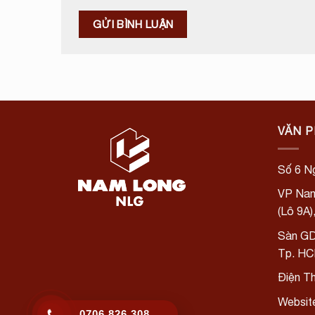
VĂN 
Số 6 Ng
VP Nam
(Lô 9A
Sàn GD
Tp. H
Điện T
Websit
0706 826 308