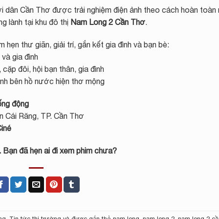
ời dân Cần Thơ được trải nghiệm điện ảnh theo cách hoàn toàn 
g lành tại khu đô thị
Nam Long 2 Cần Thơ
.
hẹn thư giãn, giải trí, gắn kết gia đình và bạn bè:
và gia đình
 cặp đôi, hội bạn thân, gia đình
linh bên hồ nước hiện thơ mộng
ống động
n Cái Răng, TP. Cần Thơ
iné
 Bạn đã hẹn ai đi xem phim chưa?
ng
,
Tin tức thị trường
và được gắn thẻ
nam long
,
nam long 2
,
nam long 2 cầ