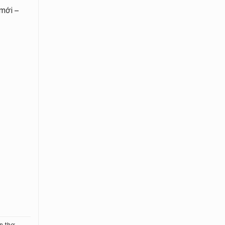
mới –
n thơ
,