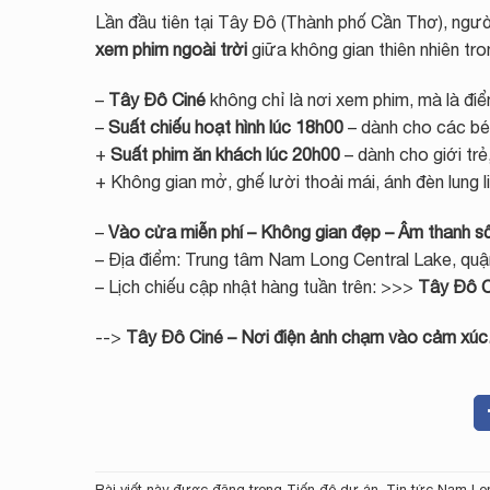
Lần đầu tiên tại Tây Đô (Thành phố Cần Thơ), ngư
xem phim ngoài trời
giữa không gian thiên nhiên tron
–
Tây Đô Ciné
không chỉ là nơi xem phim, mà là điểm 
–
Suất chiếu hoạt hình lúc 18h00
– dành cho các bé 
+
Suất phim ăn khách lúc 20h00
– dành cho giới trẻ,
+ Không gian mở, ghế lười thoải mái, ánh đèn lung 
–
Vào cửa miễn phí – Không gian đẹp – Âm thanh s
– Địa điểm: Trung tâm Nam Long Central Lake, quậ
– Lịch chiếu cập nhật hàng tuần trên: >>>
Tây Đô C
-->
Tây Đô Ciné – Nơi điện ảnh chạm vào cảm xúc.
Bài viết này được đăng trong
Tiến độ dự án
,
Tin tức Nam Lo