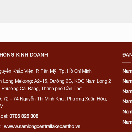
PHÒNG KINH DOANH
ĐAN
uyễn Khắc Viện, P. Tân Mỹ, Tp. Hồ Chí Minh
Nam
 Long Mekong:
A2-15, Đường 2B, KDC Nam Long 2
Nam
), Phường Cái Răng, Thành phố Cần Thơ
Nam
: 72 – 74 Nguyễn Thị Minh Khai, Phường Xuân Hòa,
Nam 
CM
Nam 
hoại:
0706 826 308
Nam 
e:
wwww.namlongcentrallakecantho.vn