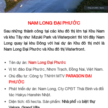
NAM LONG ĐẠI PHƯỚC
Sau những thành công tại các khu đô thị lớn tại Khu Nam
và khu Tây như Mizuki Park và Waterpoint thì tới đây Nam
Long quay lại khu Đông với hai dự án Khu đô thị mới là
Nam Long Đại Phước
và Khu đô thị Waterfront.
Tên dự án:
Nam Long Đại Phước
Vị trí: đảo Đại Phước, Nhơn Trạch, Đồng Nai, Việt Nam.
Chủ đầu tư: Công ty TNHH MTV
P
AR
AGON ĐẠI
PHƯỚC
Phát triển dự án: Nam Long, Cty CPĐT Thái Bình và đối
tác Hakyu Hanshin Nhật.
Diện tích: 45 hecta. Sản phẩm:
Nhà phố
và
biệt thự
Valora, Grand Villa