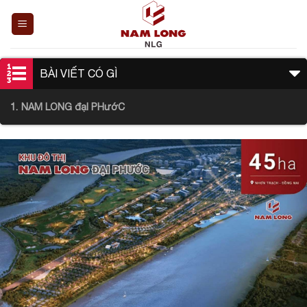
Bỏ
qua
nội
dung
BÀI VIẾT CÓ GÌ
NAM LONG đạI PHướC