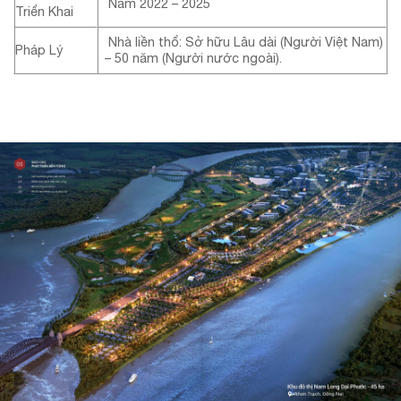
Năm 2022 – 2025
Triển Khai
Nhà liền thổ: Sở hữu Lâu dài (Người Việt Nam)
Pháp Lý
– 50 năm (Người nước ngoài).