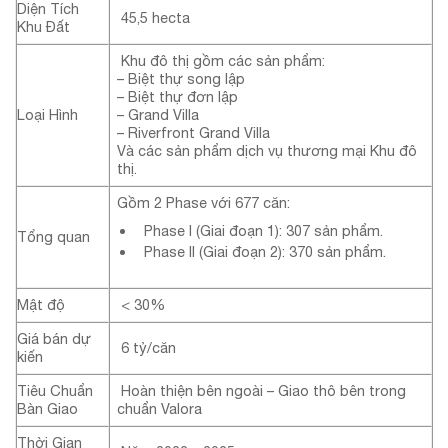
Diện Tích
45,5 hecta
Khu Đất
Khu đô thị gồm các sản phẩm:
– Biệt thự song lập
– Biệt thự đơn lập
Loại Hình
– Grand Villa
– Riverfront Grand Villa
Và các sản phẩm dịch vụ thương mại Khu đô
thị.
Gồm 2 Phase với 677 căn:
Phase I (Giai đoạn 1): 307 sản phẩm.
Tổng quan
Phase II (Giai đoạn 2): 370 sản phẩm.
Mật độ
< 30%
Giá bán dự
6 tỷ/căn
kiến
Tiêu Chuẩn
Hoàn thiện bên ngoài – Giao thô bên trong
Bàn Giao
chuẩn Valora
Thời Gian